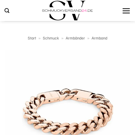
Zum
Inhalt
springen
Start
»
Schmuck
»
Armbänder
»
Armband