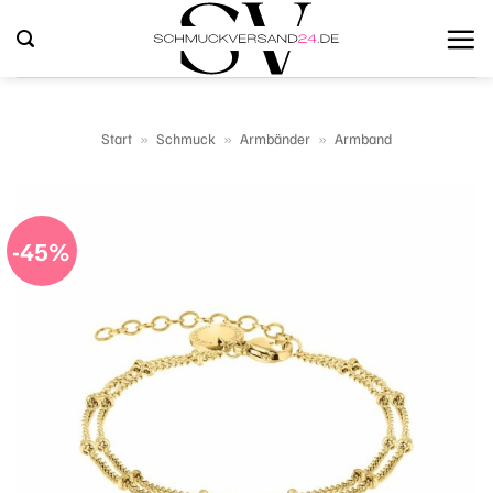
Zum
Inhalt
springen
Start
»
Schmuck
»
Armbänder
»
Armband
-45%