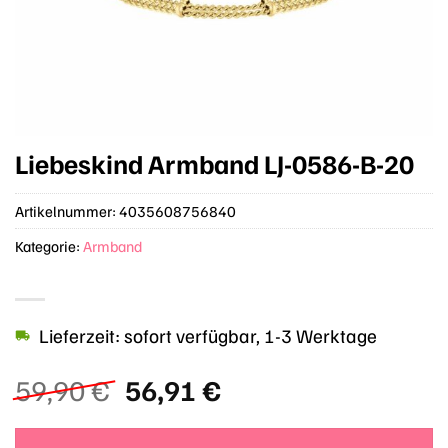
Liebeskind Armband LJ-0586-B-20
Artikelnummer:
4035608756840
Kategorie:
Armband
Lieferzeit: sofort verfügbar, 1-3 Werktage
Ursprünglicher
Aktueller
59,90
€
56,91
€
Preis
Preis
war:
ist: