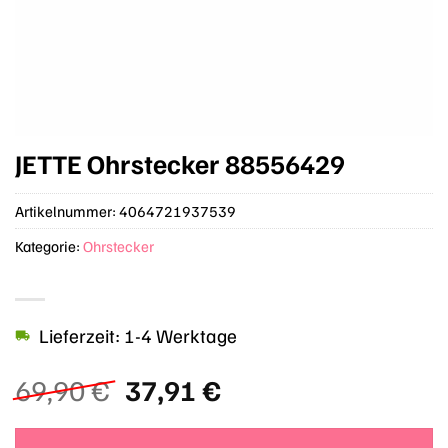
JETTE Ohrstecker 88556429
Artikelnummer:
4064721937539
Kategorie:
Ohrstecker
Lieferzeit: 1-4 Werktage
Ursprünglicher
Aktueller
69,90
€
37,91
€
Preis
Preis
war:
ist: