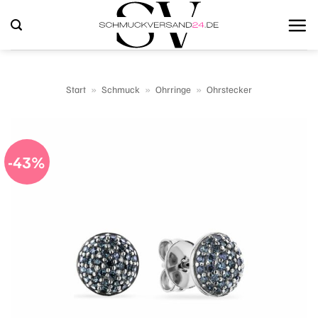
Zum
Inhalt
springen
Start
»
Schmuck
»
Ohrringe
»
Ohrstecker
-43%