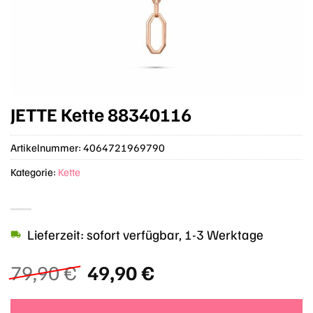
JETTE Kette 88340116
Artikelnummer:
4064721969790
Kategorie:
Kette
Lieferzeit: sofort verfügbar, 1-3 Werktage
Ursprünglicher
Aktueller
79,90
€
49,90
€
Preis
Preis
war:
ist: