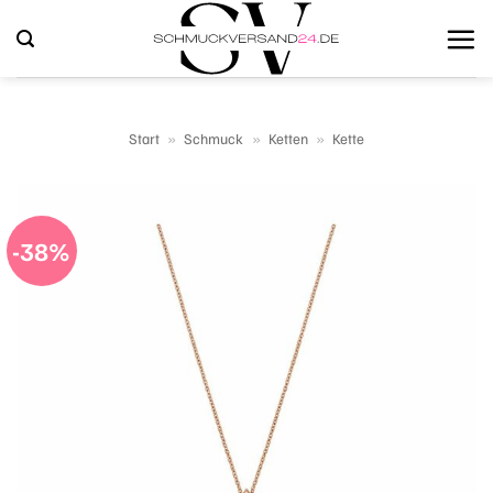
Zum
Inhalt
springen
Start
»
Schmuck
»
Ketten
»
Kette
-38%