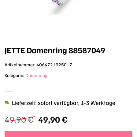
JETTE Damenring 88587049
Artikelnummer:
4064721925017
Kategorie:
Damenring
Lieferzeit: sofort verfügbar, 1-3 Werktage
Ursprünglicher
Aktueller
49,90
€
49,90
€
Preis
Preis
war:
ist: