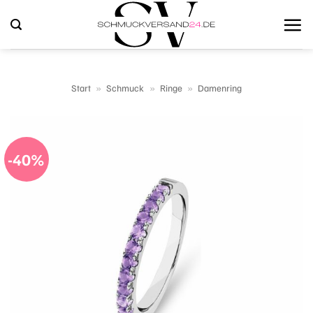
Zum
Inhalt
springen
Start
»
Schmuck
»
Ringe
»
Damenring
-40%