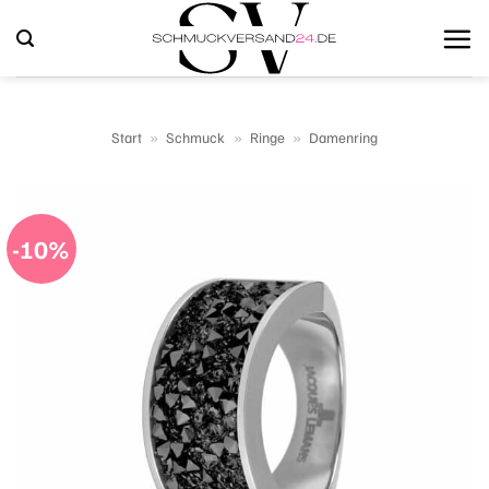
Zum
Inhalt
springen
Start
»
Schmuck
»
Ringe
»
Damenring
-10%