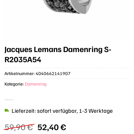
Jacques Lemans Damenring S-
R2035A54
Artikelnummer:
4040662141907
Kategorie:
Damenring
Lieferzeit: sofort verfügbar, 1-3 Werktage
Ursprünglicher
Aktueller
59,90
€
52,40
€