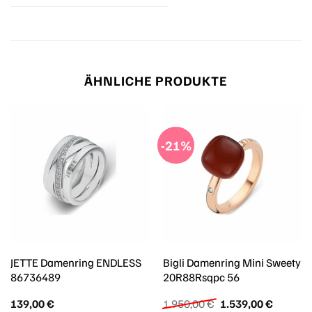
ÄHNLICHE PRODUKTE
-21%
JETTE Damenring ENDLESS
Bigli Damenring Mini Sweety
86736489
20R88Rsqpc 56
Ursprünglicher
Aktuelle
139,00
€
1.950,00
€
1.539,00
€