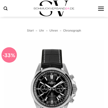
Zum
Inhalt
springen
Start
»
Uhr
»
Uhren
»
Chronograph
-33%