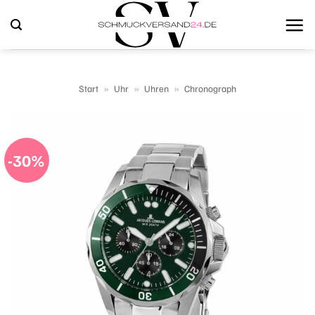
Zum
Inhalt
springen
Start
»
Uhr
»
Uhren
»
Chronograph
-30%