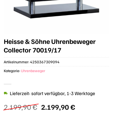
Heisse & Söhne Uhrenbeweger
Collector 70019/17
Artikelnummer:
4250367309094
Kategorie:
Uhrenbeweger
Lieferzeit: sofort verfügbar, 1-3 Werktage
Ursprünglicher
Aktueller
2.199,90
€
2.199,90
€