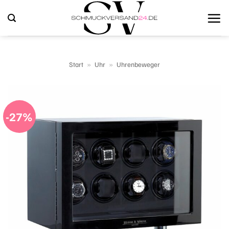
Zum
Inhalt
springen
Start
»
Uhr
»
Uhrenbeweger
-27%