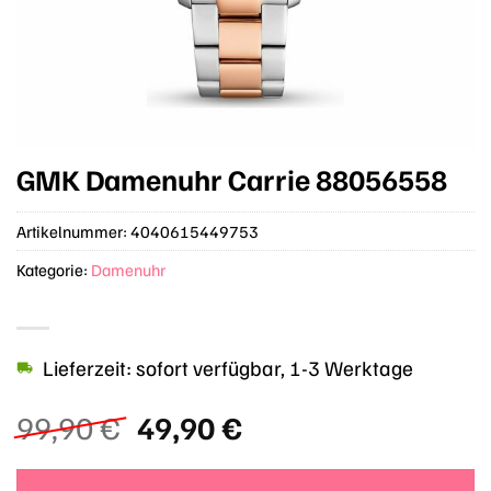
GMK Damenuhr Carrie 88056558
Artikelnummer:
4040615449753
Kategorie:
Damenuhr
Lieferzeit: sofort verfügbar, 1-3 Werktage
Ursprünglicher
Aktueller
99,90
€
49,90
€
Preis
Preis
war:
ist: