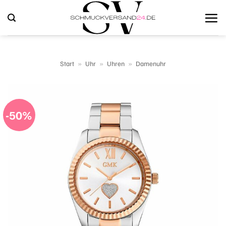
Zum
Inhalt
springen
Start
»
Uhr
»
Uhren
»
Damenuhr
-50%