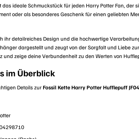
ist das ideale Schmuckstück für jeden Harry Potter Fan, der s
ement oder als besonderes Geschenk für einen geliebten Men
ch ihr detailreiches Design und die hochwertige Verarbeitun
änger dargestellt und zeugt von der Sorgfalt und Liebe zum
olz und zeige deine Verbundenheit zu den Werten von Hufflepu
s im Überblick
chtigen Details zur
Fossil Kette Harry Potter Hufflepuff JF
otter
F04298710
Wappen (Dachs)