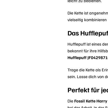
leicht zu bedienen.
Die Kette ist angenehm
vielseitig kombinieren
Das Hufflepu
Hufflepuff ist eines d
bekannt für ihre Hilf
Hufflepuff JF042987
Trage die Kette als Er
sein. Lasse dich von d
Perfekt für j
Die
Fossil Kette Harr
bei der Arbeit, in der