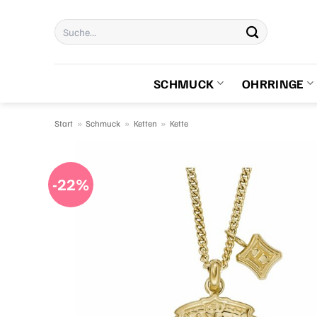
Zum
Suchen
Inhalt
nach:
springen
SCHMUCK
OHRRINGE
Start
»
Schmuck
»
Ketten
»
Kette
-22%