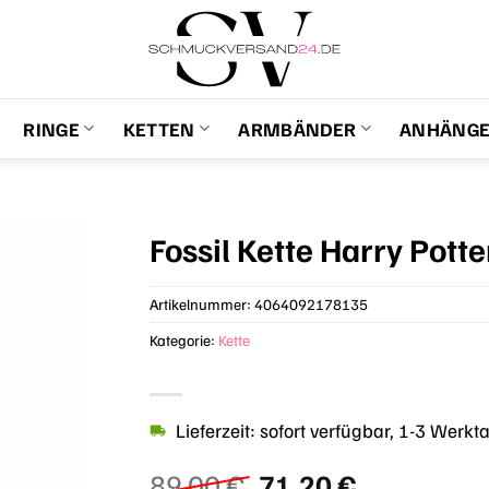
RINGE
KETTEN
ARMBÄNDER
ANHÄNG
Fossil Kette Harry Pott
Artikelnummer:
4064092178135
Kategorie:
Kette
Lieferzeit: sofort verfügbar, 1-3 Werkt
Ursprünglicher
Aktueller
89,00
€
71,20
€