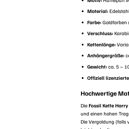
Material:
Edelstah
Farbe:
Goldfarben (
Verschluss:
Karabi
Kettenlänge:
Varia
Anhängergröße:
c
Gewicht:
ca. 5 – 
Offiziell lizenzier
Hochwertige Mat
Die
Fossil Kette Harr
und einen hohen Trage
Die Vergoldung (falls 