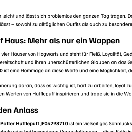
 leicht und lässt sich problemlos den ganzen Tag tragen. Das
 lässt – sowohl zu alltäglichen Outfits als auch zu besonder
ff Haus: Mehr als nur ein Wappen
er vier Häuser von Hogwarts und steht für Fleiß, Loyalität, G
sbereitschaft und ihren unerschütterlichen Glauben an das 
10
ist eine Hommage an diese Werte und eine Möglichkeit, de
innerung daran, dass es wichtig ist, hart zu arbeiten, loyal
en Werten von Hufflepuff inspirieren und trage sie in die We
eden Anlass
y Potter Hufflepuff JF04298710
ist ein vielseitiges Schmuck
 Schule oder bei besonderen Veranstaltungen – diese Kette is