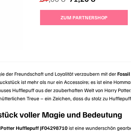
Preis
Preis
war:
ist:
ZUM PARTNERSHOP
89,00 €
71,20 €.
ie der Freundschaft und Loyalität verzaubern mit der
Fossi
uckstück ist mehr als nur ein Accessoire; es ist eine Homm
es Hufflepuff aus der zauberhaften Welt von Harry Potter
ütterlichen Treue – ein Zeichen, dass du stolz zu Hufflepuff
tück voller Magie und Bedeutung
y Potter Hufflepuff JF04298710
ist eine wunderschön gearbei