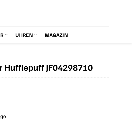
ER
UHREN
MAGAZIN
er Hufflepuff JF04298710
age