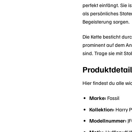
perfekt einfängt. Sie 
als persönliches Stat
Begeisterung sorgen.
Die Kette besticht dur
prominent auf dem Anh
sind. Trage sie mit St
Produktdetail
Hier findest du alle wi
Marke:
Fossil
Kollektion:
Harry P
Modellnummer:
J
Motiv:
Hufflepuff 