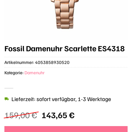
Fossil Damenuhr Scarlette ES4318
Artikelnummer:
4053858930520
Kategorie:
Damenuhr
Lieferzeit: sofort verfügbar, 1-3 Werktage
Ursprünglicher
Aktueller
159,00
€
143,65
€
Preis
Preis
war:
ist: