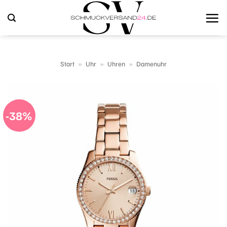
Zum
Inhalt
springen
Start
»
Uhr
»
Uhren
»
Damenuhr
-38%