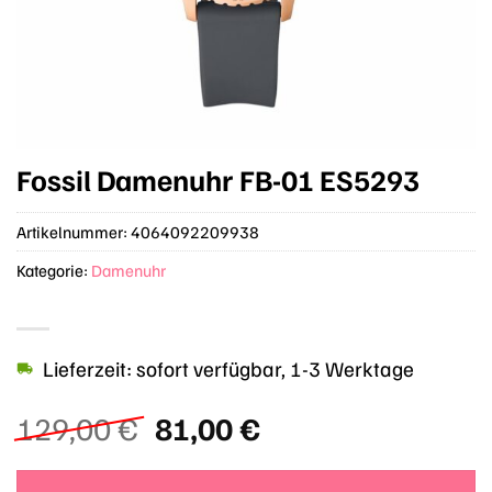
Fossil Damenuhr FB-01 ES5293
Artikelnummer:
4064092209938
Kategorie:
Damenuhr
Lieferzeit: sofort verfügbar, 1-3 Werktage
Ursprünglicher
Aktueller
129,00
€
81,00
€
Preis
Preis
war:
ist: