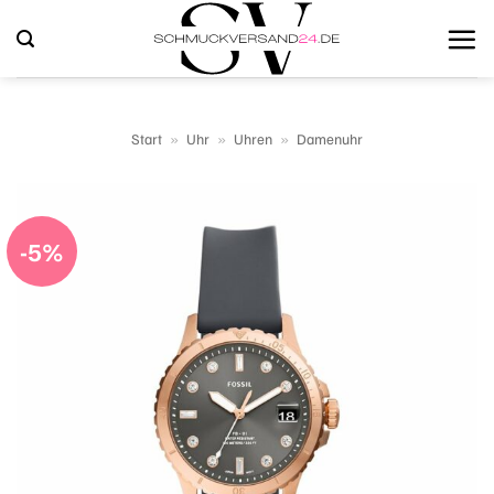
Zum
Inhalt
springen
Start
»
Uhr
»
Uhren
»
Damenuhr
-5%