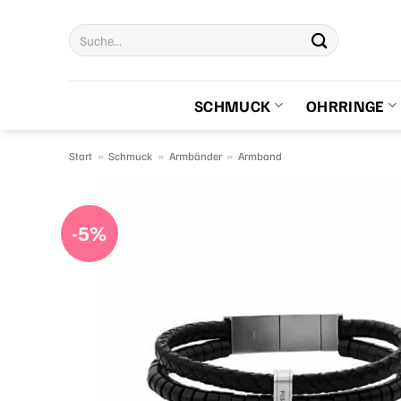
Zum
Suchen
Inhalt
nach:
springen
SCHMUCK
OHRRINGE
Start
»
Schmuck
»
Armbänder
»
Armband
-5%