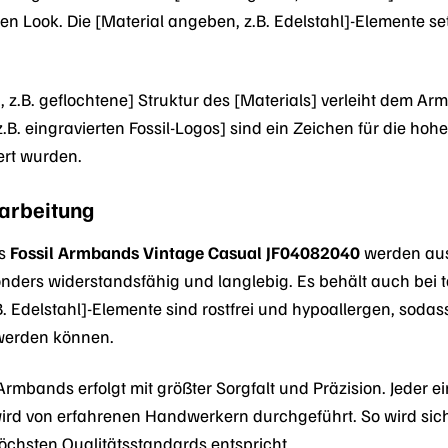
n Look. Die [Material angeben, z.B. Edelstahl]-Elemente s
, z.B. geflochtene] Struktur des [Materials] verleiht dem A
z.B. eingravierten Fossil-Logos] sind ein Zeichen für die hohe
ert wurden.
rarbeitung
es
Fossil Armbands Vintage Casual JF04082040
werden aus
sonders widerstandsfähig und langlebig. Es behält auch bei
B. Edelstahl]-Elemente sind rostfrei und hypoallergen, sod
werden können.
rmbands erfolgt mit größter Sorgfalt und Präzision. Jeder e
 wird von erfahrenen Handwerkern durchgeführt. So wird sich
öchsten Qualitätsstandards entspricht.