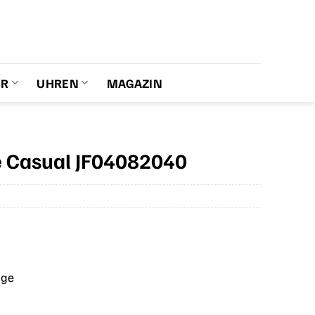
ER
UHREN
MAGAZIN
e Casual JF04082040
age