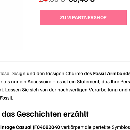
Preis
Preis
war:
ist:
ZUM PARTNERSHOP
59,00 €
35,40 €.
itlose Design und den lässigen Charme des
Fossil Armband
als nur ein Accessoire – es ist ein Statement, das Ihre Pers
ht. Lassen Sie sich von der hochwertigen Verarbeitung und d
Fossil.
 das Geschichten erzählt
Vintage Casual JF04082040
verkörpert die perfekte Symbi