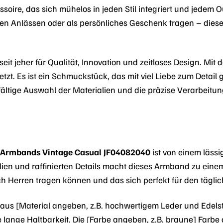
ssoire, das sich mühelos in jeden Stil integriert und jedem O
ren Anlässen oder als persönliches Geschenk tragen – dies
 seit jeher für Qualität, Innovation und zeitloses Design. Mit
setzt. Es ist ein Schmuckstück, das mit viel Liebe zum Deta
gfältige Auswahl der Materialien und die präzise Verarbeit
l Armbands Vintage Casual JF04082040
ist von einem lässi
ien und raffinierten Details macht dieses Armband zu eine
 Herren tragen können und das sich perfekt für den tägli
us [Material angeben, z.B. hochwertigem Leder und Edelst
 lange Haltbarkeit. Die [Farbe angeben, z.B. braune] Farbe