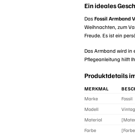
Ein ideales Gesc
Das
Fossil Armband 
Weihnachten, zum Val
Freude. Es ist ein per
Das Armband wird in e
Pflegeanleitung hilft
Produktdetails i
MERKMAL
BESC
Marke
Fossil
Modell
Vinta
Material
[Mater
Farbe
[Farbe