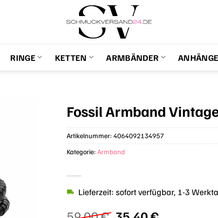
RINGE
KETTEN
ARMBÄNDER
ANHÄNG
Fossil Armband Vintag
Artikelnummer:
4064092134957
Kategorie:
Armband
Lieferzeit: sofort verfügbar, 1-3 Werkt
Ursprünglicher
Aktueller
59,00
€
35,40
€