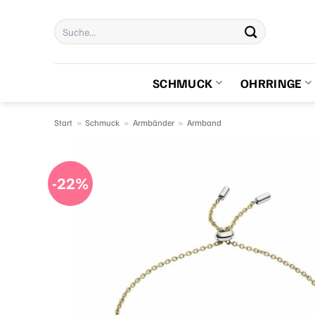
Zum
Suchen
Inhalt
nach:
springen
SCHMUCK
OHRRINGE
Start
»
Schmuck
»
Armbänder
»
Armband
-22%