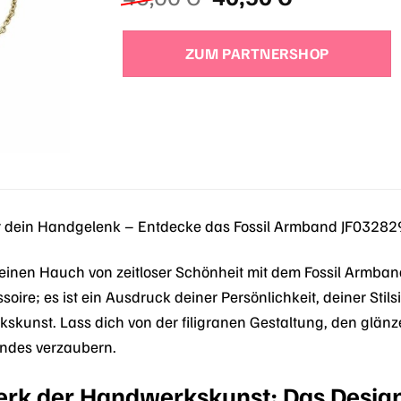
Preis
Preis
war:
ist:
ZUM PARTNERSHOP
45,00 €
40,50 €.
r dein Handgelenk – Entdecke das Fossil Armband JF0328
einen Hauch von zeitloser Schönheit mit dem Fossil Armban
soire; es ist ein Ausdruck deiner Persönlichkeit, deiner Sti
kunst. Lass dich von der filigranen Gestaltung, den glän
ndes verzaubern.
erk der Handwerkskunst: Das Desig