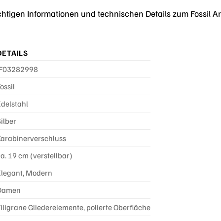
wichtigen Informationen und technischen Details zum Fossil
DETAILS
JF03282998
ossil
Edelstahl
ilber
Karabinerverschluss
a. 19 cm (verstellbar)
Elegant, Modern
Damen
Filigrane Gliederelemente, polierte Oberfläche