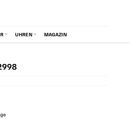
ER
UHREN
MAGAZIN
2998
age