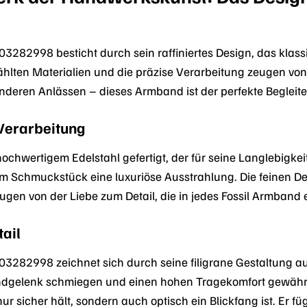
03282998 besticht durch sein raffiniertes Design, das klas
ählten Materialien und die präzise Verarbeitung zeugen vo
onderen Anlässen – dieses Armband ist der perfekte Begleite
Verarbeitung
chwertigem Edelstahl gefertigt, der für seine Langlebigkeit
em Schmuckstück eine luxuriöse Ausstrahlung. Die feinen Det
ugen von der Liebe zum Detail, die in jedes Fossil Armband ei
tail
3282998 zeichnet sich durch seine filigrane Gestaltung aus
ndgelenk schmiegen und einen hohen Tragekomfort gewährlei
nur sicher hält, sondern auch optisch ein Blickfang ist. Er 