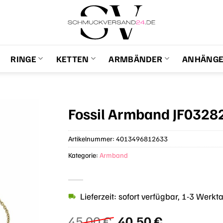
RINGE
KETTEN
ARMBÄNDER
ANHÄNG
Fossil Armband JF0328
Artikelnummer:
4013496812633
Kategorie:
Armband
Lieferzeit: sofort verfügbar, 1-3 Werkt
Ursprünglicher
Aktueller
45,00
€
40,50
€