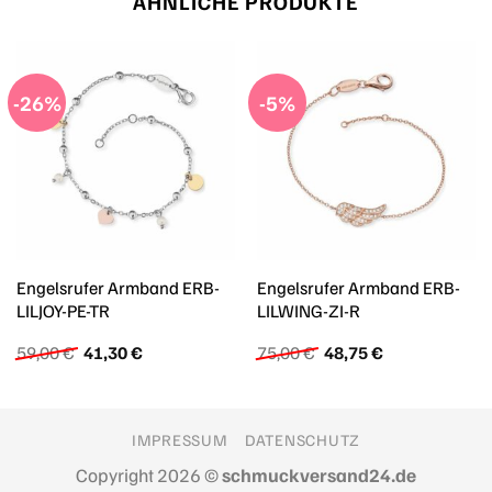
ÄHNLICHE PRODUKTE
-26%
-5%
Engelsrufer Armband ERB-
Engelsrufer Armband ERB-
LILJOY-PE-TR
LILWING-ZI-R
Ursprünglicher
Aktueller
Ursprünglicher
Aktueller
59,00
€
41,30
€
75,00
€
48,75
€
Preis
Preis
Preis
Preis
war:
ist:
war:
ist:
59,00 €
41,30 €.
75,00 €
48,75 €.
IMPRESSUM
DATENSCHUTZ
Copyright 2026 ©
schmuckversand24.de