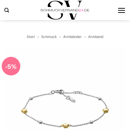
Zum
Inhalt
springen
Start
»
Schmuck
»
Armbänder
»
Armband
-5%