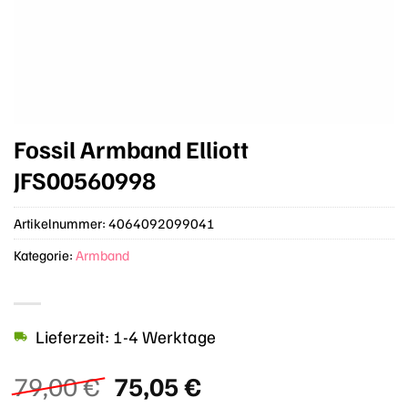
Fossil Armband Elliott
JFS00560998
Artikelnummer:
4064092099041
Kategorie:
Armband
Lieferzeit: 1-4 Werktage
Ursprünglicher
Aktueller
79,00
€
75,05
€