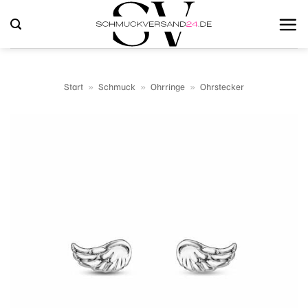
Zum
Inhalt
springen
Start
»
Schmuck
»
Ohrringe
»
Ohrstecker