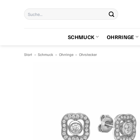
Zum
Suchen
Inhalt
nach:
springen
SCHMUCK
OHRRINGE
Start
»
Schmuck
»
Ohrringe
»
Ohrstecker