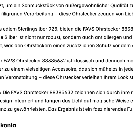
zt, um ein Schmuckstück von außergewöhnlicher Qualität z
ur filigranen Verarbeitung – diese Ohrstecker zeugen von Li
s edlem Sterlingsilber 925, bieten die FAVS Ohrstecker 883
 Silber ist nicht nur robust, sondern auch antiallergen und
ert, was den Ohrsteckern einen zusätzlichen Schutz vor dem 
r FAVS Ohrstecker 88385632 ist klassisch und dennoch mo
 zu einem vielseitigen Accessoire, das sich mühelos in jeden
hen Veranstaltung – diese Ohrstecker verleihen Ihrem Look st
:
Die FAVS Ohrstecker 88385632 zeichnen sich durch ihre raf
Design integriert und fangen das Licht auf magische Weise e
anz zu gewährleisten. Das Ergebnis ist ein faszinierendes Fun
rkonia