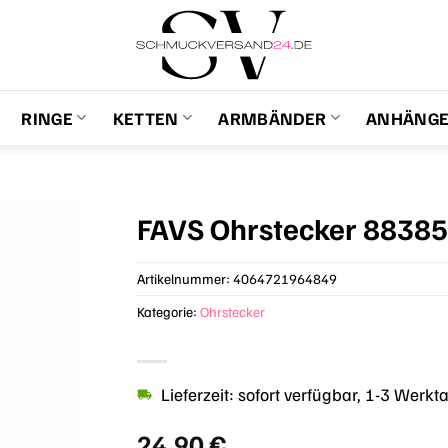
RINGE
KETTEN
ARMBÄNDER
ANHÄNG
FAVS Ohrstecker 8838
Artikelnummer:
4064721964849
Kategorie:
Ohrstecker
Lieferzeit: sofort verfügbar, 1-3 Werkt
24,90
€