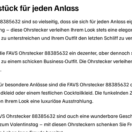
tück für jeden Anlass
385632 sind so vielseitig, dass sie sich für jeden Anlass ei
ng – diese Ohrstecker verleihen Ihrem Look stets eine elega
 zu unterstreichen und Ihrem Outfit den letzten Schliff zu ve
die FAVS Ohrstecker 88385632 ein dezenter, aber dennoch sti
h zu einem schicken Business-Outfit. Die Ohrstecker verleih
.
ür besondere Anlässe sind die FAVS Ohrstecker 88385632 d
kleid oder einem festlichen Cocktailkleid. Die funkelnden 
en Ihrem Look eine luxuriöse Ausstrahlung.
VS Ohrstecker 88385632 sind auch eine wunderbare Gesche
um Valentinstag – mit diesen Ohrsteckern schenken Sie Fre