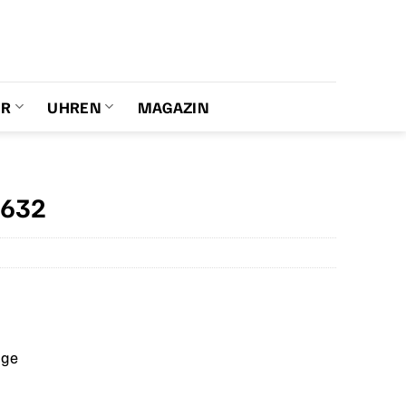
ER
UHREN
MAGAZIN
5632
age