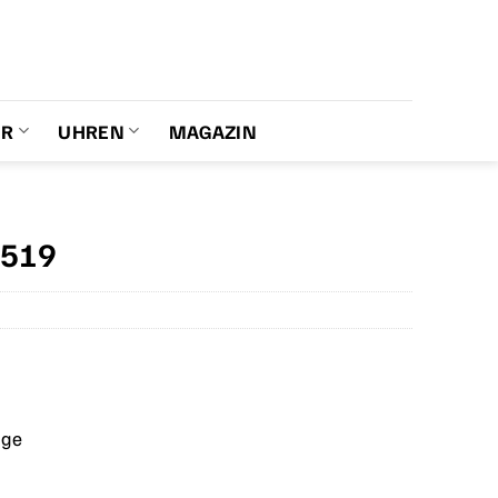
ER
UHREN
MAGAZIN
5519
age