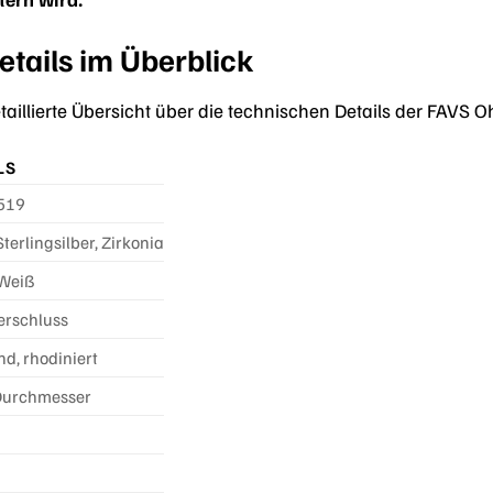
tails im Überblick
etaillierte Übersicht über die technischen Details der FAVS
LS
519
terlingsilber, Zirkonia
 Weiß
erschluss
d, rhodiniert
Durchmesser
n