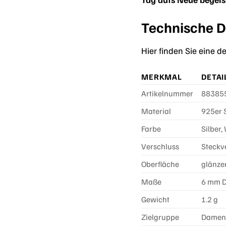
Technische De
Hier finden Sie eine d
MERKMAL
DETAI
Artikelnummer
88385
Material
925er S
Farbe
Silber,
Verschluss
Steckv
Oberfläche
glänzen
Maße
6 mm 
Gewicht
1.2 g
Zielgruppe
Dame