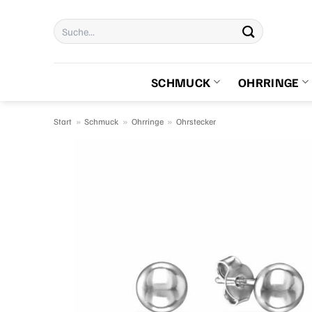
Zum
Suchen
Inhalt
nach:
springen
SCHMUCK
OHRRINGE
Start
»
Schmuck
»
Ohrringe
»
Ohrstecker