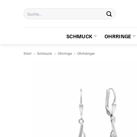
Zum
Suchen
Inhalt
nach:
springen
SCHMUCK
OHRRINGE
Start
»
Schmuck
»
Ohrringe
»
Ohrhänger