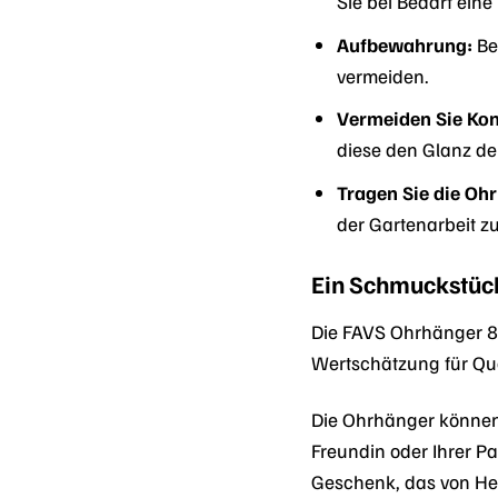
Sie bei Bedarf eine
Aufbewahrung:
Be
vermeiden.
Vermeiden Sie Kon
diese den Glanz de
Tragen Sie die Ohr
der Gartenarbeit z
Ein Schmuckstüc
Die FAVS Ohrhänger 88
Wertschätzung für Qua
Die Ohrhänger können 
Freundin oder Ihrer Pa
Geschenk, das von Her