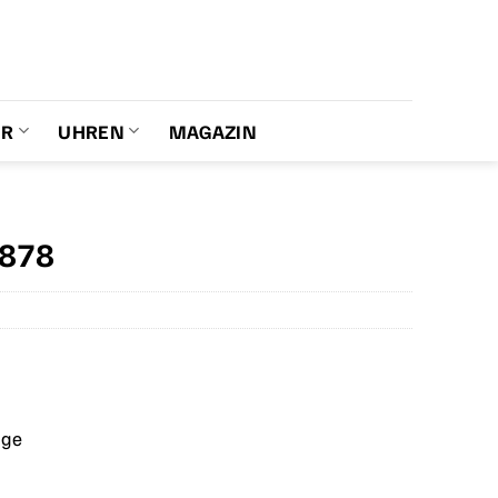
ER
UHREN
MAGAZIN
6878
age