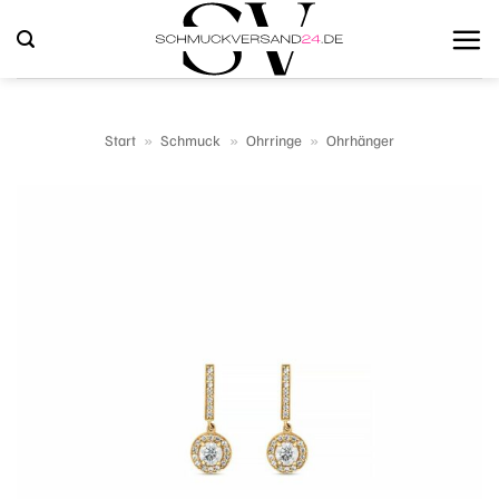
Zum
Inhalt
springen
Start
»
Schmuck
»
Ohrringe
»
Ohrhänger