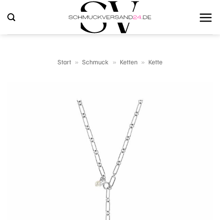
Zum
Inhalt
springen
Start
»
Schmuck
»
Ketten
»
Kette