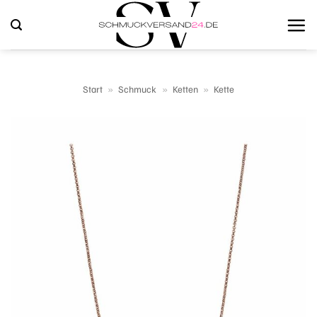
Zum
Inhalt
springen
Start
»
Schmuck
»
Ketten
»
Kette