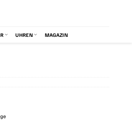
ER
UHREN
MAGAZIN
age