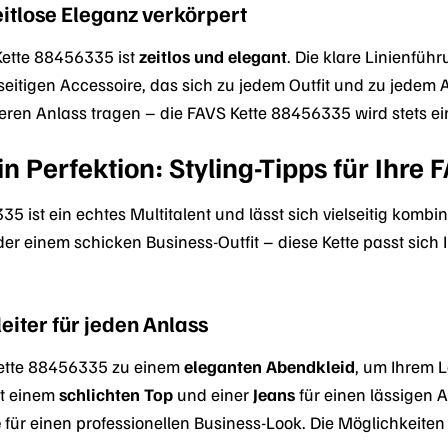
eitlose Eleganz verkörpert
Kette 88456335 ist
zeitlos und elegant
. Die klare Linienf
lseitigen Accessoire, das sich zu jedem Outfit und zu jedem A
ren Anlass tragen – die FAVS Kette 88456335 wird stets ein
t in Perfektion: Styling-Tipps für Ihr
5 ist ein echtes Multitalent und lässt sich vielseitig komb
der einem schicken Business-Outfit – diese Kette passt sich 
eiter für jeden Anlass
Kette 88456335 zu einem
eleganten Abendkleid
, um Ihrem 
it einem
schlichten Top
und einer
Jeans
für einen lässigen A
e
für einen professionellen Business-Look. Die Möglichkeiten