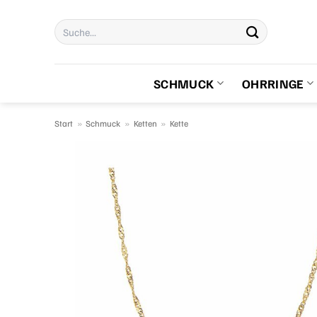
Zum
Suchen
Inhalt
nach:
springen
SCHMUCK
OHRRINGE
Start
»
Schmuck
»
Ketten
»
Kette