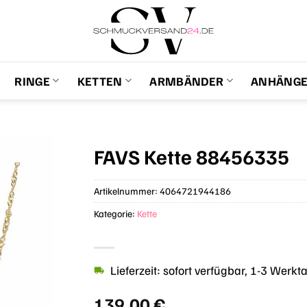
RINGE
KETTEN
ARMBÄNDER
ANHÄNG
FAVS Kette 88456335
Artikelnummer:
4064721944186
Kategorie:
Kette
Lieferzeit: sofort verfügbar, 1-3 Werkt
139,00
€