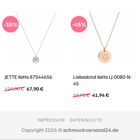
-38%
-45%
Liebeskind Kette LJ-0080-N-
JETTE Kette 87544656
45
Ursprünglicher
Aktueller
129,00
€
67,90
€
Preis
Preis
Ursprünglicher
Aktueller
69,90
€
41,94
€
war:
ist:
Preis
Preis
129,00 €
67,90 €.
war:
ist:
69,90 €
41,94 €.
IMPRESSUM
DATENSCHUTZ
Copyright 2026 ©
schmuckversand24.de