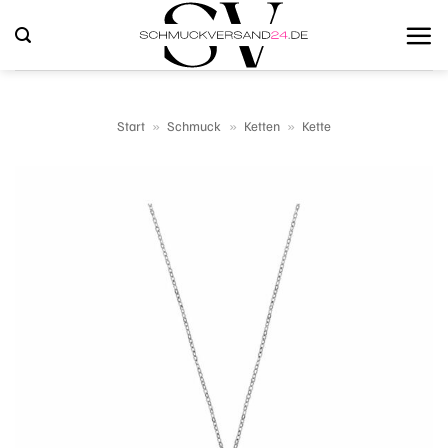
Zum
Inhalt
springen
Start
»
Schmuck
»
Ketten
»
Kette