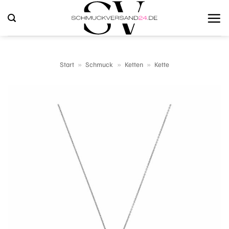
Zum
Inhalt
springen
Start
»
Schmuck
»
Ketten
»
Kette