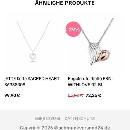
ÄHNLICHE PRODUKTE
-29%
JETTE Kette SACRED HEART
Engelsrufer Kette ERN-
86938308
WITHLOVE-02-BI
Ursprünglicher
Aktueller
99,90
€
85,00
€
72,25
€
Preis
Preis
war:
ist:
85,00 €
72,25 €.
IMPRESSUM
DATENSCHUTZ
Copyright 2026 ©
schmuckversand24.de