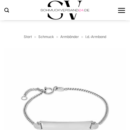
Zum
Inhalt
springen
Start
»
Schmuck
»
Armbänder
»
I.d.-Armband