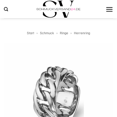
Zum
Inhalt
springen
Start
»
Schmuck
»
Ringe
»
Herrenring