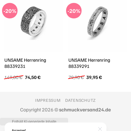
-20%
-20%
UNSAME Herrenring
UNSAME Herrenring
88339231
88339291
Ursprünglicher
Aktueller
Ursprünglicher
Aktueller
149,00
€
74,50
€
79,90
€
39,95
€
Preis
Preis
Preis
Preis
war:
ist:
war:
ist:
149,00 €
74,50 €.
79,90 €
39,95 €.
IMPRESSUM
DATENSCHUTZ
Copyright 2026 ©
schmuckversand24.de
Anzeige*