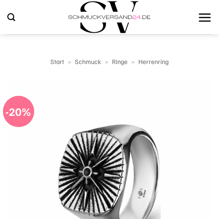
Zum
Inhalt
springen
Start
»
Schmuck
»
Ringe
»
Herrenring
-20%