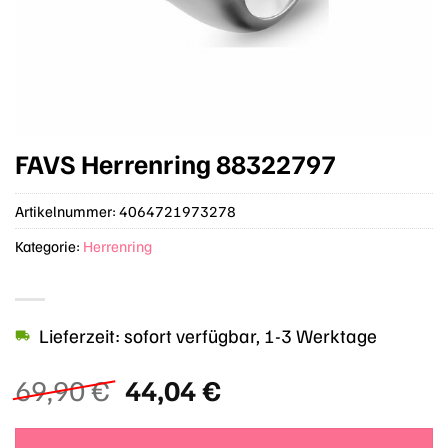
FAVS Herrenring 88322797
Artikelnummer:
4064721973278
Kategorie:
Herrenring
Lieferzeit: sofort verfügbar, 1-3 Werktage
Ursprünglicher
Aktueller
69,90
€
44,04
€
Preis
Preis
war:
ist: