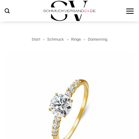
Zum
Inhalt
springen
Start
»
Schmuck
»
Ringe
»
Damenring