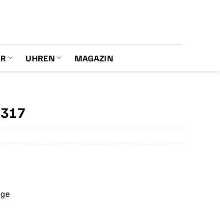
ER
UHREN
MAGAZIN
7317
age