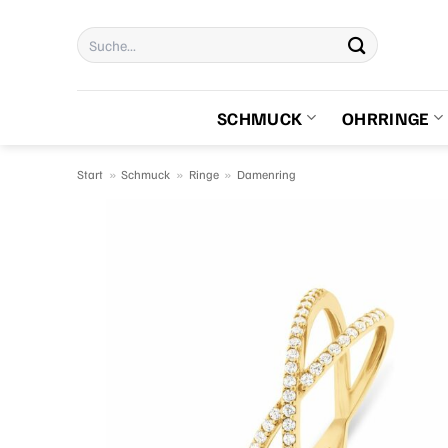
Zum
Suchen
Inhalt
nach:
springen
SCHMUCK
OHRRINGE
Start
»
Schmuck
»
Ringe
»
Damenring