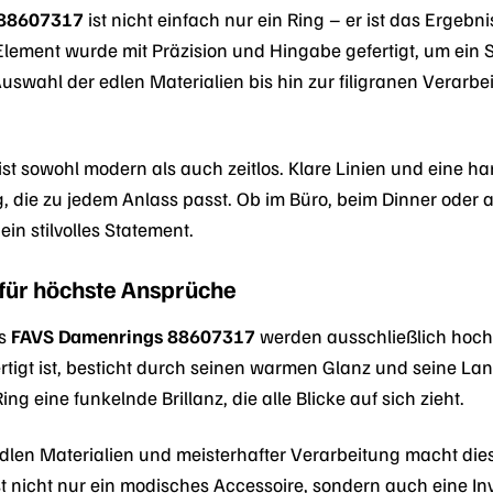
 88607317
ist nicht einfach nur ein Ring – er ist das Erge
e Element wurde mit Präzision und Hingabe gefertigt, um e
uswahl der edlen Materialien bis hin zur filigranen Verarbe
ist sowohl modern als auch zeitlos. Klare Linien und eine 
, die zu jedem Anlass passt. Ob im Büro, beim Dinner oder a
ein stilvolles Statement.
 für höchste Ansprüche
es
FAVS Damenrings 88607317
werden ausschließlich hochw
tigt ist, besticht durch seinen warmen Glanz und seine Lang
ng eine funkelnde Brillanz, die alle Blicke auf sich zieht.
edlen Materialien und meisterhafter Verarbeitung macht di
t nicht nur ein modisches Accessoire, sondern auch eine Inv