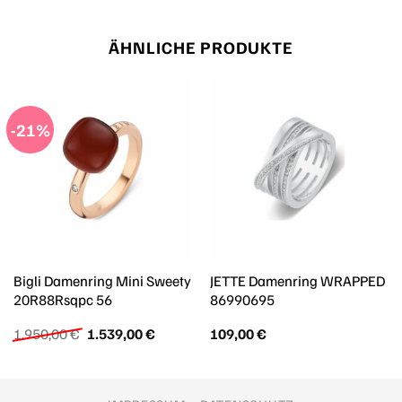
ÄHNLICHE PRODUKTE
-21%
Bigli Damenring Mini Sweety
JETTE Damenring WRAPPED
20R88Rsqpc 56
86990695
Ursprünglicher
Aktueller
1.950,00
€
1.539,00
€
109,00
€
Preis
Preis
war:
ist:
1.950,00 €
1.539,00 €.