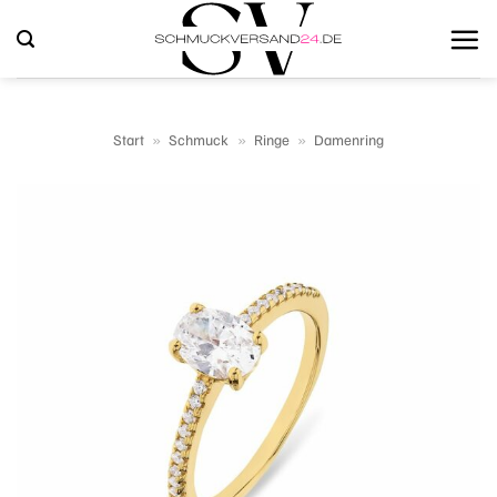
Zum
Inhalt
springen
Start
»
Schmuck
»
Ringe
»
Damenring