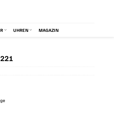
ER
UHREN
MAGAZIN
6221
age