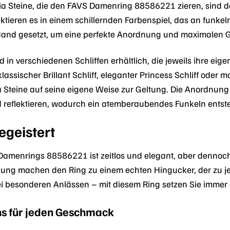
ia Steine, die den FAVS Damenring 88586221 zieren, sind 
ektieren es in einem schillernden Farbenspiel, das an funkel
Hand gesetzt, um eine perfekte Anordnung und maximalen G
d in verschiedenen Schliffen erhältlich, die jeweils ihre eig
assischer Brillant Schliff, eleganter Princess Schliff oder mo
a Steine auf seine eigene Weise zur Geltung. Die Anordnung 
 reflektieren, wodurch ein atemberaubendes Funkeln entste
egeistert
amenrings 88586221 ist zeitlos und elegant, aber dennoch m
ng machen den Ring zu einem echten Hingucker, der zu jed
bei besonderen Anlässen – mit diesem Ring setzen Sie immer
gns für jeden Geschmack