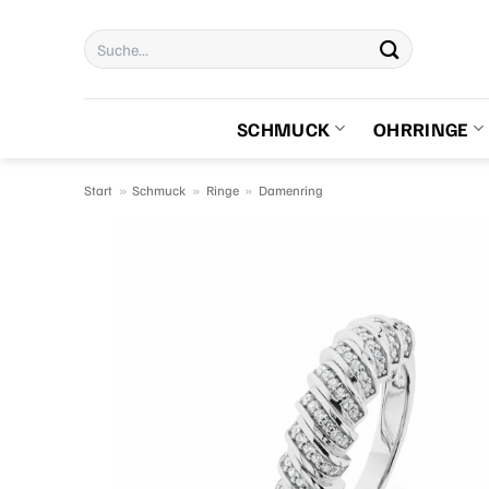
Zum
Suchen
Inhalt
nach:
springen
SCHMUCK
OHRRINGE
Start
»
Schmuck
»
Ringe
»
Damenring