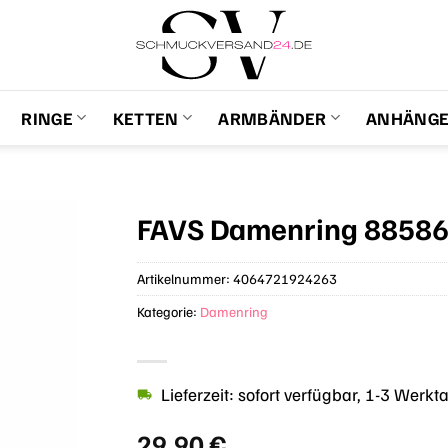
RINGE
KETTEN
ARMBÄNDER
ANHÄNG
FAVS Damenring 8858
Artikelnummer:
4064721924263
Kategorie:
Damenring
Lieferzeit: sofort verfügbar, 1-3 Werkt
29,90
€