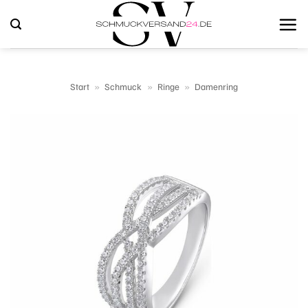
Zum
Inhalt
springen
Start
»
Schmuck
»
Ringe
»
Damenring