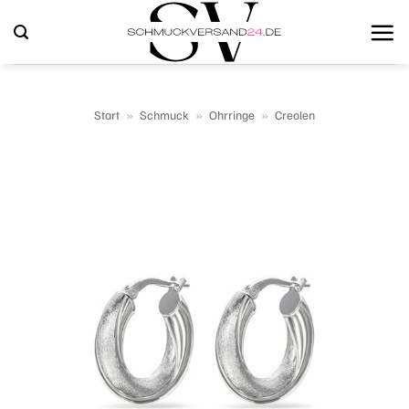
Zum
Inhalt
springen
Start
»
Schmuck
»
Ohrringe
»
Creolen