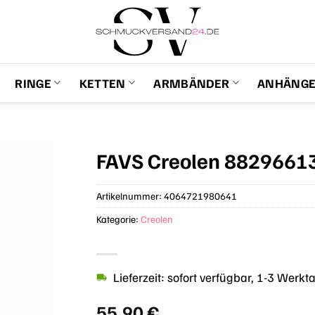
RINGE
KETTEN
ARMBÄNDER
ANHÄNG
FAVS Creolen 8829661
Artikelnummer:
4064721980641
Kategorie:
Creolen
Lieferzeit: sofort verfügbar, 1-3 Werkt
55,90
€