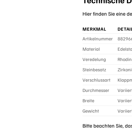
Hier finden Sie eine 
MERKMAL
DETAI
Artikelnummer
88296
Material
Edelsta
Veredelung
Rhodini
Steinbesatz
Zirkoni
Verschlussart
Klappm
Durchmesser
Variie
Breite
Variie
Gewicht
Variie
Bitte beachten Sie, d