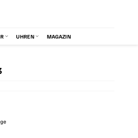
ER
UHREN
MAGAZIN
3
age