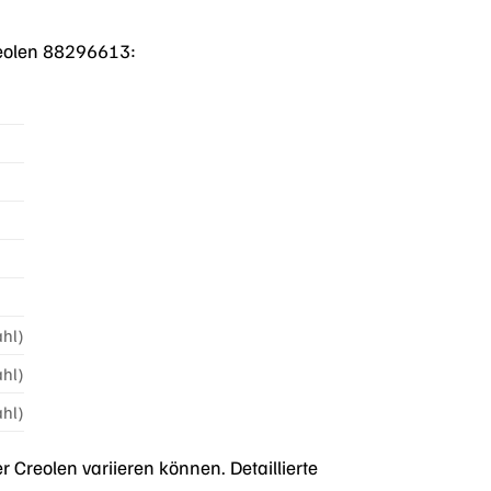
Creolen 88296613:
ahl)
ahl)
ahl)
Creolen variieren können. Detaillierte