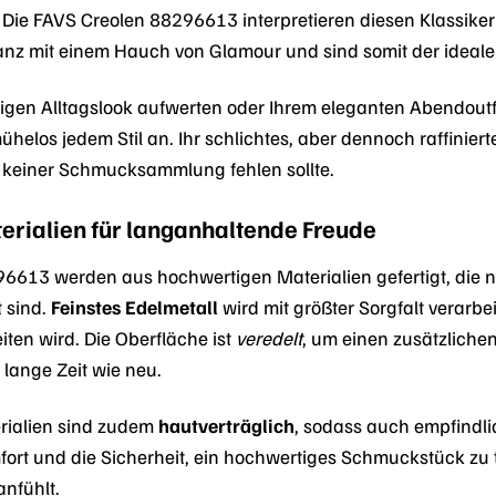
 Die FAVS Creolen 88296613 interpretieren diesen Klassik
anz mit einem Hauch von Glamour und sind somit der ideale 
sigen Alltagslook aufwerten oder Ihrem eleganten Abendoutfi
helos jedem Stil an. Ihr schlichtes, aber dennoch raffiniert
 keiner Schmucksammlung fehlen sollte.
rialien für langanhaltende Freude
6613 werden aus hochwertigen Materialien gefertigt, die nic
 sind.
Feinstes Edelmetall
wird mit größter Sorgfalt verarb
eiten wird. Die Oberfläche ist
veredelt
, um einen zusätzliche
 lange Zeit wie neu.
rialien sind zudem
hautverträglich
, sodass auch empfindli
ort und die Sicherheit, ein hochwertiges Schmuckstück zu 
nfühlt.