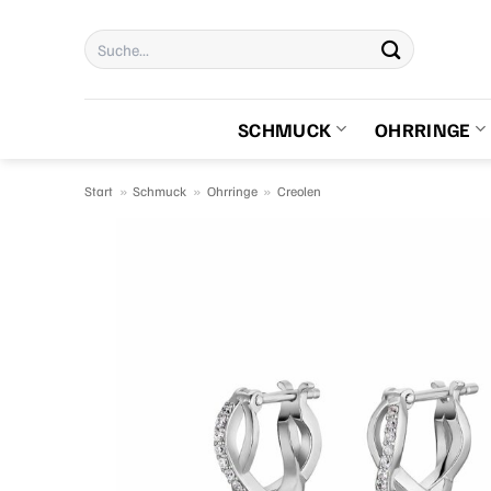
Zum
Suchen
Inhalt
nach:
springen
SCHMUCK
OHRRINGE
Start
»
Schmuck
»
Ohrringe
»
Creolen