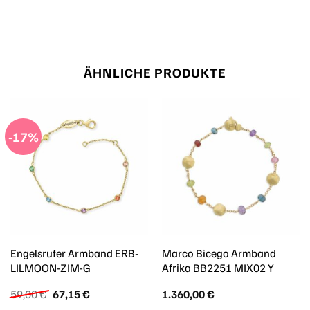
ÄHNLICHE PRODUKTE
-17%
Engelsrufer Armband ERB-
Marco Bicego Armband
LILMOON-ZIM-G
Afrika BB2251 MIX02 Y
Ursprünglicher
Aktueller
59,00
€
67,15
€
1.360,00
€
Preis
Preis