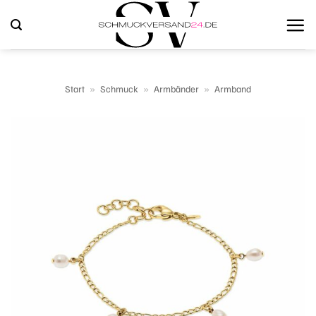
Zum
Inhalt
springen
Start
»
Schmuck
»
Armbänder
»
Armband