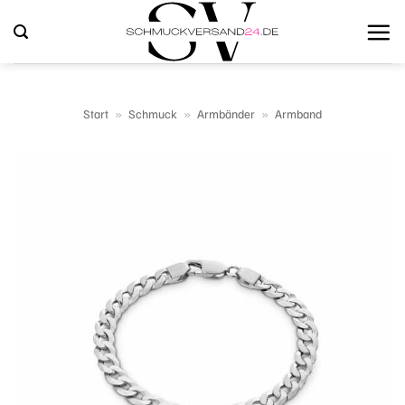
Zum
Inhalt
springen
Start
»
Schmuck
»
Armbänder
»
Armband