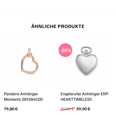
ÄHNLICHE PRODUKTE
-30%
Pandora Anhänger
Engelsrufer Anhänger ERP-
Moments 389384C00
HEARTTIMELESS
Ursprünglicher
Aktueller
79,00
€
85,00
€
59,90
€
Preis
Preis