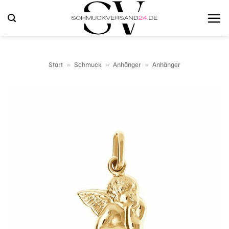
Zum
Inhalt
springen
Start
»
Schmuck
»
Anhänger
»
Anhänger