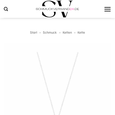
Zum
Inhalt
springen
Start
»
Schmuck
»
Ketten
»
Kette