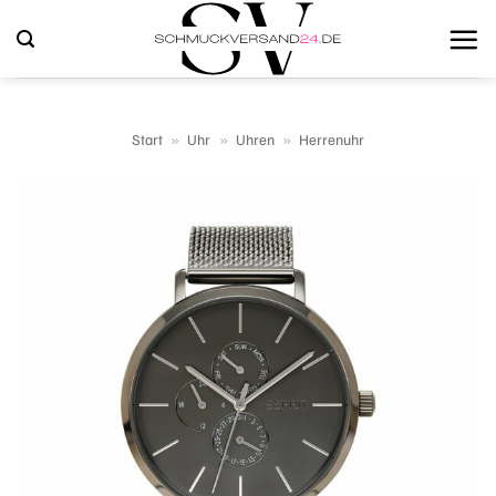
Zum
Inhalt
springen
Start
»
Uhr
»
Uhren
»
Herrenuhr