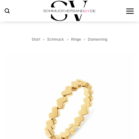
Zum
Inhalt
springen
Start
»
Schmuck
»
Ringe
»
Damenring