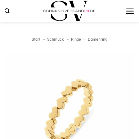
Zum
Inhalt
springen
Start
»
Schmuck
»
Ringe
»
Damenring