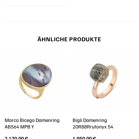
ÄHNLICHE PRODUKTE
Marco Bicego Damenring
Bigli Damenring
AB564 MPB Y
20R88Rrutonyx 54
2.170,00
€
1.950,00
€