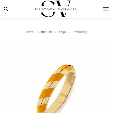
Zum
Inhalt
springen
Start
»
Schmuck
»
Ringe
»
Damenring