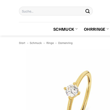
Zum
Suchen
Inhalt
nach:
springen
SCHMUCK
OHRRINGE
Start
»
Schmuck
»
Ringe
»
Damenring