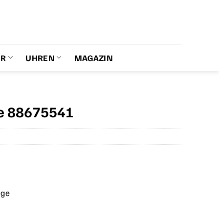
ER
UHREN
MAGAZIN
le 88675541
age