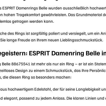
es ESPRIT Damenrings Belle wurden ausschließlich hochwert
 hohen Tragekomfort gewährleisten. Das Grundmaterial des
blemlos getragen werden kann.
he des Rings ist sorgfältig poliert und versiegelt, um ein A
 Sie lange Freude an Ihrem neuen Lieblingsschmuckstück.
Begeistern: ESPRIT Damenring Belle i
elle 88675541 ist mehr als nur ein Ring – er ist ein Statem
eitloses Design zu einem Schmuckstück, das Ihre Persönlichk
ls, die diesen Ring so besonders machen:
 aus hochwertigem Edelstahl, der für seine Langlebigkeit un
d elegant, passend zu jedem Anlass. Die klaren Linien und 