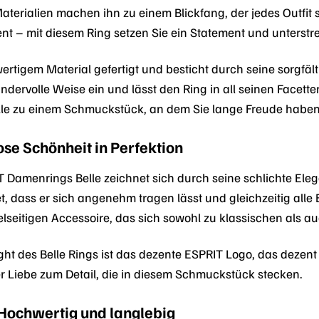
aterialien machen ihn zu einem Blickfang, der jedes Outfit s
t – mit diesem Ring setzen Sie ein Statement und unterstrei
wertigem Material gefertigt und besticht durch seine sorgfä
ndervolle Weise ein und lässt den Ring in all seinen Facett
le zu einem Schmuckstück, an dem Sie lange Freude habe
ose Schönheit in Perfektion
 Damenrings Belle zeichnet sich durch seine schlichte El
tet, dass er sich angenehm tragen lässt und gleichzeitig alle
elseitigen Accessoire, das sich sowohl zu klassischen als 
ht des Belle Rings ist das dezente ESPRIT Logo, das dezent i
r Liebe zum Detail, die in diesem Schmuckstück stecken.
 Hochwertig und langlebig