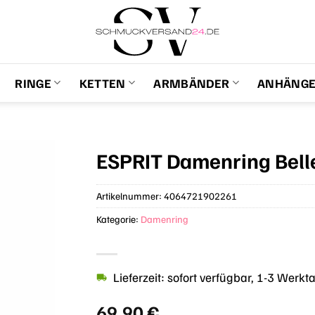
RINGE
KETTEN
ARMBÄNDER
ANHÄNG
ESPRIT Damenring Bel
Artikelnummer:
4064721902261
Kategorie:
Damenring
Lieferzeit: sofort verfügbar, 1-3 Werkt
69,90
€