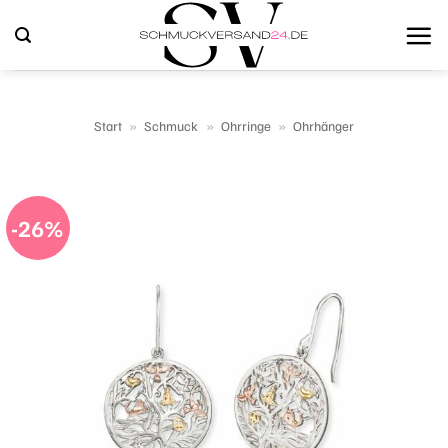
Zum
Inhalt
springen
Start
»
Schmuck
»
Ohrringe
»
Ohrhänger
-26%