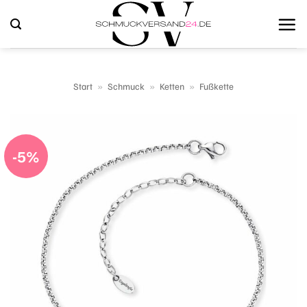
Zum
Inhalt
springen
Start
»
Schmuck
»
Ketten
»
Fußkette
-5%