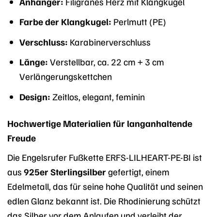
Anhänger:
Filigranes Herz mit Klangkugel
Farbe der Klangkugel:
Perlmutt (PE)
Verschluss:
Karabinerverschluss
Länge:
Verstellbar, ca. 22 cm + 3 cm
Verlängerungskettchen
Design:
Zeitlos, elegant, feminin
Hochwertige Materialien für langanhaltende
Freude
Die Engelsrufer Fußkette ERFS-LILHEART-PE-BI ist
aus
925er Sterlingsilber
gefertigt, einem
Edelmetall, das für seine hohe Qualität und seinen
edlen Glanz bekannt ist. Die Rhodinierung schützt
das Silber vor dem Anlaufen und verleiht der