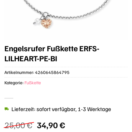
Engelsrufer Fußkette ERFS-
LILHEART-PE-BI
Artikelnummer:
4260645864795
Kategorie:
Fußkette
Lieferzeit: sofort verfügbar, 1-3 Werktage
Ursprünglicher
Aktueller
25,00
€
34,90
€