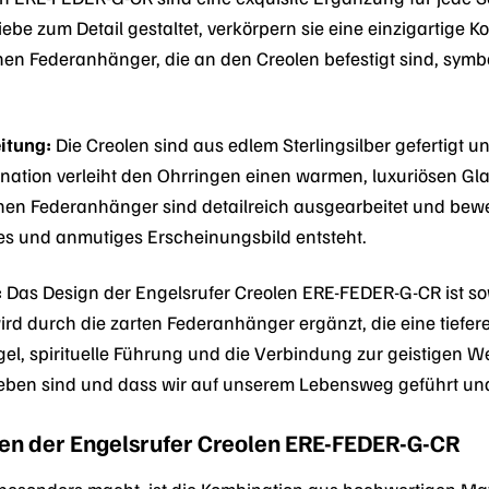
Liebe zum Detail gestaltet, verkörpern sie eine einzigartige 
nen Federanhänger, die an den Creolen befestigt sind, symbo
itung:
Die Creolen sind aus edlem Sterlingsilber gefertigt u
nation verleiht den Ohrringen einen warmen, luxuriösen Glan
granen Federanhänger sind detailreich ausgearbeitet und be
es und anmutiges Erscheinungsbild entsteht.
:
Das Design der Engelsrufer Creolen ERE-FEDER-G-CR ist sow
rd durch die zarten Federanhänger ergänzt, die eine tiefere
l, spirituelle Führung und die Verbindung zur geistigen Wel
geben sind und dass wir auf unserem Lebensweg geführt un
en der Engelsrufer Creolen ERE-FEDER-G-CR
besonders macht, ist die Kombination aus hochwertigen Mater