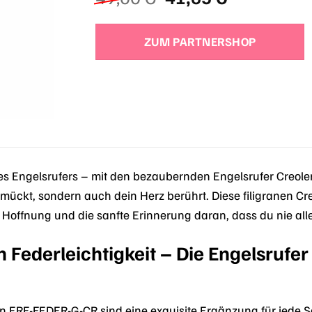
Preis
Preis
war:
ist:
ZUM PARTNERSHOP
49,00 €
41,65 €.
es Engelsrufers – mit den bezaubernden Engelsrufer Creo
mückt, sondern auch dein Herz berührt. Diese filigranen Cre
 Hoffnung und die sanfte Erinnerung daran, dass du nie allei
 Federleichtigkeit – Die Engelsrufe
len ERE-FEDER-G-CR sind eine exquisite Ergänzung für jed