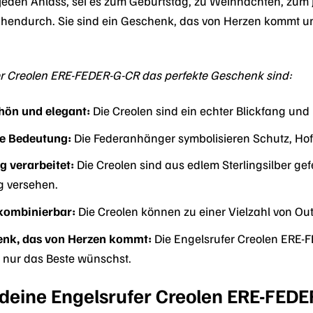
eden Anlass, sei es zum Geburtstag, zu Weihnachten, zum J
hendurch. Sie sind ein Geschenk, das von Herzen kommt u
r Creolen ERE-FEDER-G-CR das perfekte Geschenk sind:
hön und elegant:
Die Creolen sind ein echter Blickfang und 
fe Bedeutung:
Die Federanhänger symbolisieren Schutz, Hof
g verarbeitet:
Die Creolen sind aus edlem Sterlingsilber gef
g versehen.
g kombinierbar:
Die Creolen können zu einer Vielzahl von Ou
henk, das von Herzen kommt:
Die Engelsrufer Creolen ERE-
 nur das Beste wünschst.
 deine Engelsrufer Creolen ERE-FED