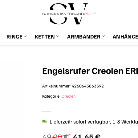
RINGE
KETTEN
ARMBÄNDER
ANHÄNG
Engelsrufer Creolen E
Artikelnummer:
4260645863392
Kategorie:
Creolen
Lieferzeit: sofort verfügbar, 1-3 Werkt
Ursprünglicher
Aktueller
49,00
€
41,65
€