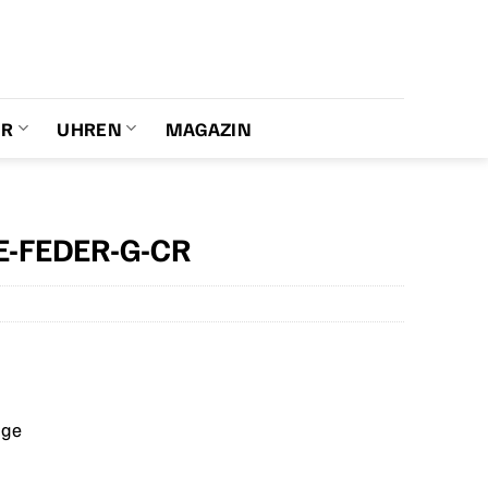
ER
UHREN
MAGAZIN
RE-FEDER-G-CR
age