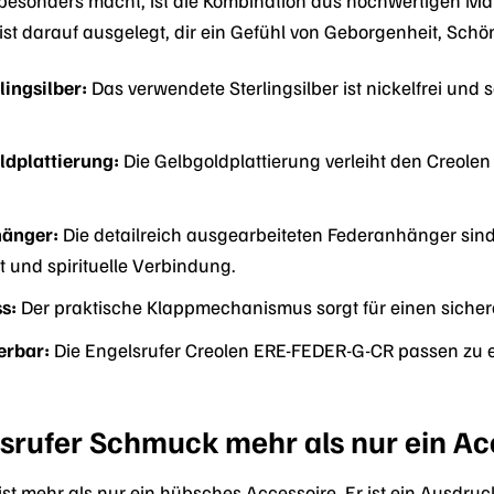
 ist darauf ausgelegt, dir ein Gefühl von Geborgenheit, Schö
ingsilber:
Das verwendete Sterlingsilber ist nickelfrei und
ldplattierung:
Die Gelbgoldplattierung verleiht den Creolen
hänger:
Die detailreich ausgearbeiteten Federanhänger sind
it und spirituelle Verbindung.
s:
Der praktische Klappmechanismus sorgt für einen siche
erbar:
Die Engelsrufer Creolen ERE-FEDER-G-CR passen zu ei
rufer Schmuck mehr als nur ein Acc
t mehr als nur ein hübsches Accessoire. Er ist ein Ausdruc