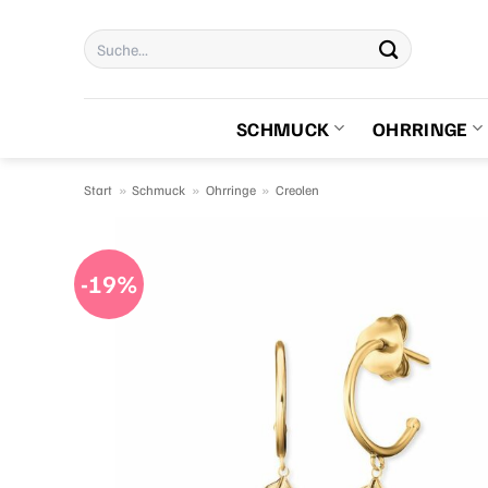
Zum
Suchen
Inhalt
nach:
springen
SCHMUCK
OHRRINGE
Start
»
Schmuck
»
Ohrringe
»
Creolen
-19%