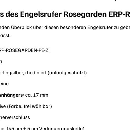
ls des Engelsrufer Rosegarden ERP
den Überblick über diesen besonderen Engelsrufer zu geben
asst:
RP-ROSEGARDEN-PE-ZI
n
rlingsilber, rhodiniert (anlaufgeschützt)
eine
Anhängers:
ca. 17 mm
ive (Farbe: frei wählbar)
nerverschluss
bel (45 cm + 5 cm Verlängerungskette)