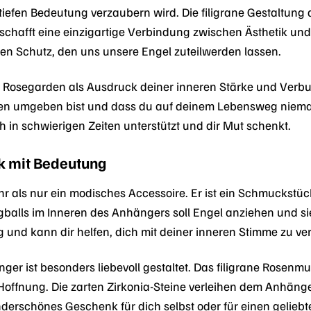
tiefen Bedeutung verzaubern wird. Die filigrane Gestaltung
schafft eine einzigartige Verbindung zwischen Ästhetik und s
en Schutz, den uns unsere Engel zuteilwerden lassen.
 Rosegarden als Ausdruck deiner inneren Stärke und Verbun
ien umgeben bist und dass du auf deinem Lebensweg niemals 
h in schwierigen Zeiten unterstützt und dir Mut schenkt.
k mit Bedeutung
hr als nur ein modisches Accessoire. Er ist ein Schmuckstück
gballs im Inneren des Anhängers soll Engel anziehen und sie
 und kann dir helfen, dich mit deiner inneren Stimme zu ve
er ist besonders liebevoll gestaltet. Das filigrane Rosenmu
Hoffnung. Die zarten Zirkonia-Steine verleihen dem Anhän
underschönes Geschenk für dich selbst oder für einen gelie