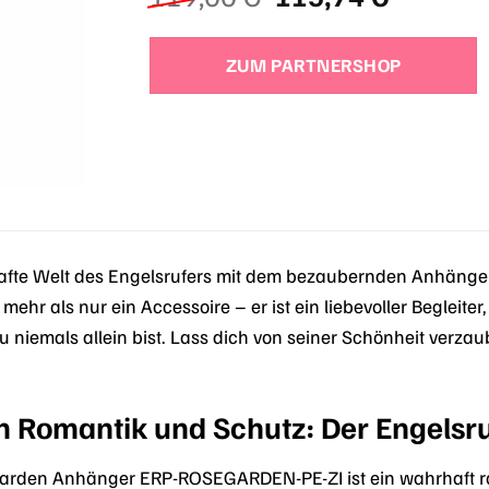
Preis
Preis
war:
ist:
ZUM PARTNERSHOP
119,00 €
115,74 
afte Welt des Engelsrufers mit dem bezaubernden Anhänge
hr als nur ein Accessoire – er ist ein liebevoller Begleiter,
u niemals allein bist. Lass dich von seiner Schönheit verzau
n Romantik und Schutz: Der Engelsr
garden Anhänger ERP-ROSEGARDEN-PE-ZI ist ein wahrhaft r