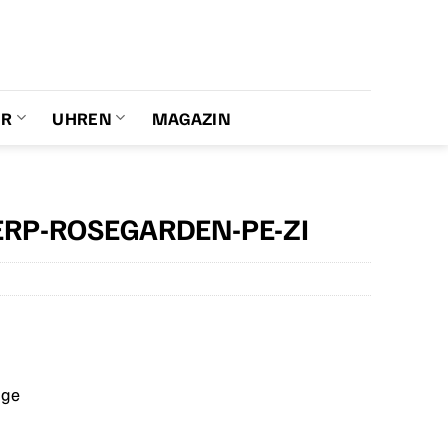
ER
UHREN
MAGAZIN
 ERP-ROSEGARDEN-PE-ZI
age
er