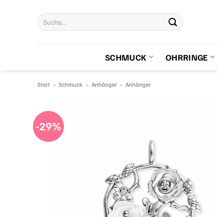
Zum
Suchen
Inhalt
nach:
springen
SCHMUCK
OHRRINGE
Start
»
Schmuck
»
Anhänger
»
Anhänger
-29%