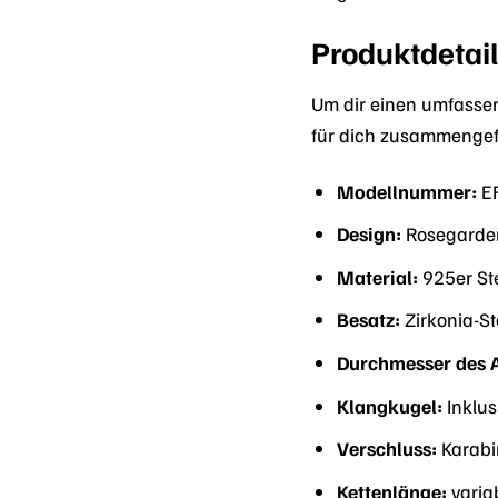
Produktdetai
Um dir einen umfassen
für dich zusammengef
Modellnummer:
E
Design:
Rosegarde
Material:
925er Ste
Besatz:
Zirkonia-St
Durchmesser des 
Klangkugel:
Inklus
Verschluss:
Karabi
Kettenlänge:
varia