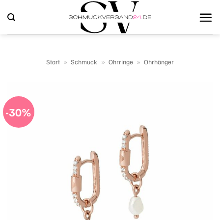
Zum
Inhalt
springen
Start
»
Schmuck
»
Ohrringe
»
Ohrhänger
-30%