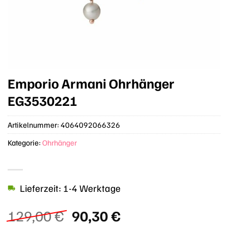
Emporio Armani Ohrhänger
EG3530221
Artikelnummer:
4064092066326
Kategorie:
Ohrhänger
Lieferzeit: 1-4 Werktage
Ursprünglicher
Aktueller
129,00
€
90,30
€